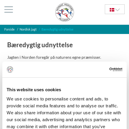
Forside
/
Nordisk jagt
/
Bæredygtig udnyttelse
Bæredygtig udnyttelse
Jagten i Norden foregår på naturens egne præmisser.
Bæredygtig udnyttelse er det naturlige udgangspunkt. Jagten
foregår efter en nøje vurdering af, hvad bestandene tåler.
Når det gælder storvildt, er systemet i de fleste lande sådan, at
jægeren tildeles et givent antal dyr, som må nedlægges, og hvor
This website uses cookies
også køn og alder på byttet er defineret på forhånd. På den måde
styres udtaget af dyr på en måde, som sikrer en god forvaltning
We use cookies to personalise content and ads, to
af stammerne.
provide social media features and to analyse our traffic.
Jægerne yder en stor indsats for at bevare naturen og bidrage
We also share information about your use of our site with
med nye levesteder for både jagtbare og ikke-jagtbare arter.
our social media, advertising and analytics partners who
Ingen anden gruppe af naturbrugere har det samme antal
may combine it with other information that you’ve